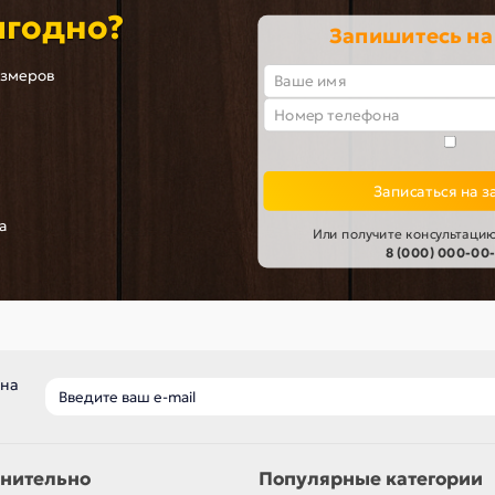
ыгодно?
Запишитесь на
азмеров
Записаться на з
а
Или получите консультацию
8 (000) 000-00
 на
нительно
Популярные категории