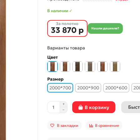
В наличии ✓
За полотно
33 870 р
Нашли дешевле?
Варианты товара
Цвет
Размер
2000*700
2000*900
2000*600
20
Быст
В корзину
В закладки
В сравнение