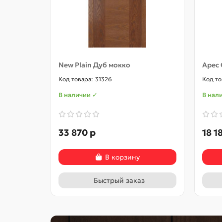
New Plain Дуб мокко
Арес 
31326
В наличии ✓
В нал
33 870 р
18 1
В корзину
Быстрый заказ