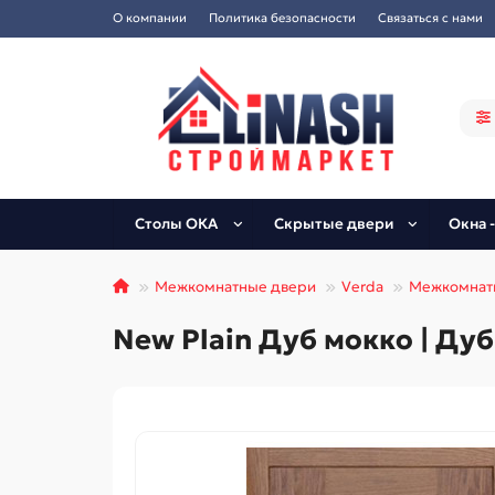
О компании
Политика безопасности
Связаться с нами
Столы ОКА
Скрытые двери
Окна -
Межкомнатные двери
Verda
Межкомнат
New Plain Дуб мокко | Ду