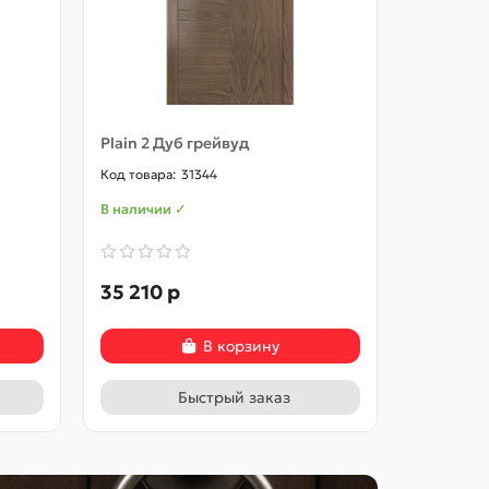
Plain 2 Дуб грейвуд
Plain 3 
31344
В наличии ✓
В наличии
35 210 р
33 870 
В корзину
Быстрый заказ