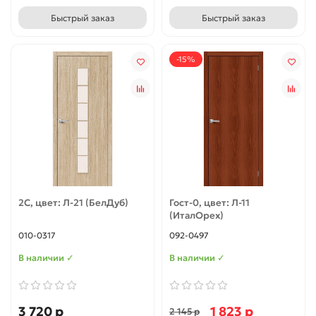
Быстрый заказ
Быстрый заказ
-15%
2С, цвет: Л-21 (БелДуб)
Гост-0, цвет: Л-11
(ИталОрех)
010-0317
092-0497
В наличии ✓
В наличии ✓
3 720 р
1 823 р
2 145 р