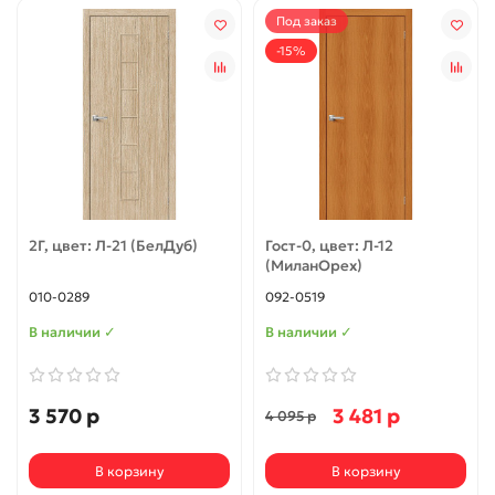
Под заказ
-15%
2Г, цвет: Л-21 (БелДуб)
Гост-0, цвет: Л-12
(МиланОрех)
010-0289
092-0519
В наличии ✓
В наличии ✓
3 570 р
3 481 р
4 095 р
В корзину
В корзину