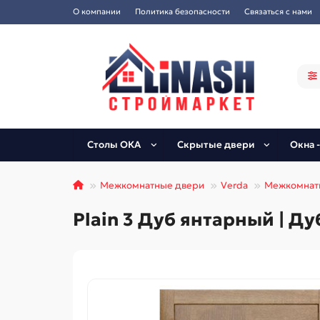
О компании
Политика безопасности
Связаться с нами
Столы ОКА
Скрытые двери
Окна -
Межкомнатные двери
Verda
Межкомнат
Plain 3 Дуб янтарный | Д