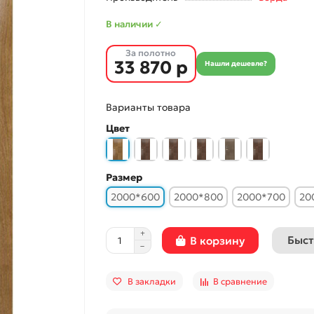
В наличии ✓
За полотно
33 870 р
Нашли дешевле?
Варианты товара
Цвет
Размер
2000*600
2000*800
2000*700
20
Быст
В корзину
В закладки
В сравнение