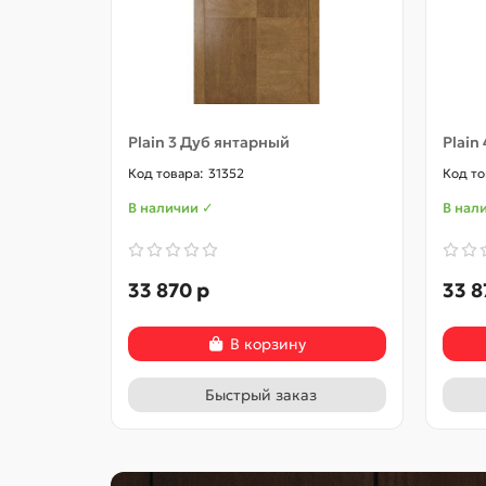
Plain 3 Дуб янтарный
Plain
31352
В наличии ✓
В нал
33 870 р
33 8
В корзину
Быстрый заказ