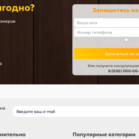
ыгодно?
Запишитесь на
азмеров
Записаться на з
а
Или получите консультацию
8 (000) 000-00
 на
нительно
Популярные категории