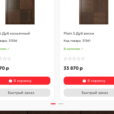
 4 Дуб коньячный
Plain 5 Дуб виски
31356
31361
ичии ✓
В наличии ✓
70 р
33 870 р
В корзину
В корзину
Быстрый заказ
Быстрый заказ