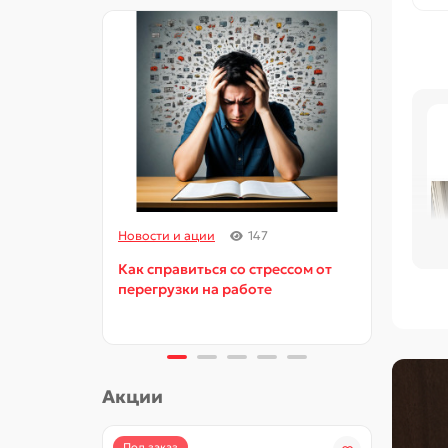
Новости и ации
147
Новос
Как справиться со стрессом от
Как и
перегрузки на работе
орга
об
Акции
сл
об
Под заказ
-15%