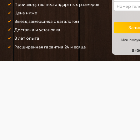
целом, стеновые панели эмаль – это надёжный, эстетичный и практи
Производство нестандартных размеров
тное и стильное пространство практически в любом интерьере. Высо
Цена ниже
личным выбором для различных типов помещений, а разнообразие ц
крывают широкие возможности для воплощения дизайнерских заду
Выезд замерщика с каталогом
Запис
Доставка и установка
8 лет опыта
Или получ
Расширенная гарантия 24 месяца
8 (
цвет: Л-04 (Белый)
Door Out 101, цвет: Антик М
Антик Медь
092-0872
033-0294
ичии ✓
В наличии ✓
4 565 р
18 080 р
р
21 270 р