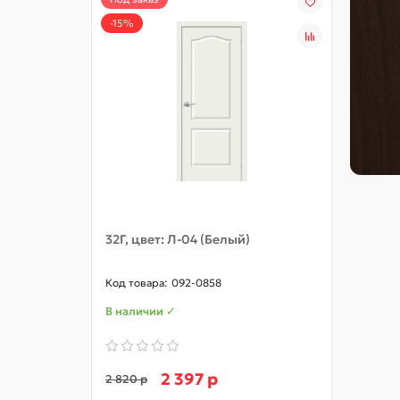
В 
-15%
ую
от
от
32Г, цвет: Л-04 (Белый)
32С, 
092-0858
В наличии ✓
В нал
2 397 р
2 820 р
5 370 