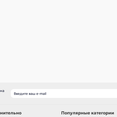
56261
56260
ичии ✓
В наличии ✓
р
560 р
В корзину
В корзину
Быстрый заказ
Быстрый заказ
 на
нительно
Популярные категории