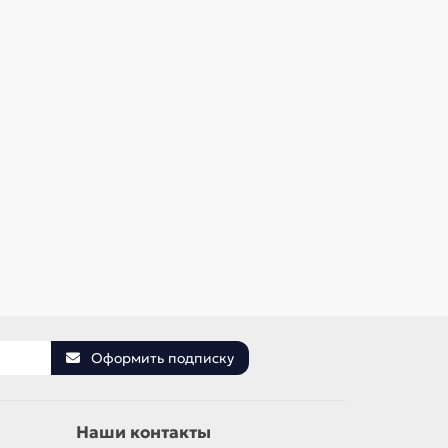
56256
В наличии ✓
В наличии
560 р
1 120 р
В корзину
Быстрый заказ
Оформить подписку
Наши контакты