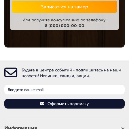
модели оснащены современными механизмами, которые
обеспечивают легкость в использовании и надежность в
Записаться на замер
эксплуатации. Мы предлагаем двери с различными
системами открывания, включая раздвижные и
Или получите консультацию по телефону:
поворотные, что позволяет выбрать оптимальный вариант
8 (000) 000-00-00
для любого пространства.
Кроме того, мы активно работаем над расширением
нашего ассортимента, чтобы предложить вам самые
актуальные решения. В нашем каталоге вы найдете двери
с уникальными отделками, которые подчеркнут
индивидуальность вашего интерьера. Мы предлагаем как
классические варианты с резьбой и витражами, так и
современные минималистичные модели, которые
Будьте в центре событий - подпишитесь на наши
идеально впишутся в любой стиль.
новости! Новинки, скидки, акции.
Оформить подписку
Информация