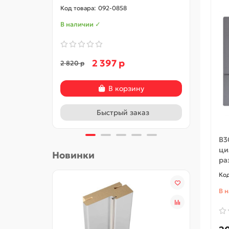
092-0858
В наличии ✓
В нал
2 397 р
2 820 р
5 370 
В корзину
Быстрый заказ
B3
ци
Новинки
ра
В 