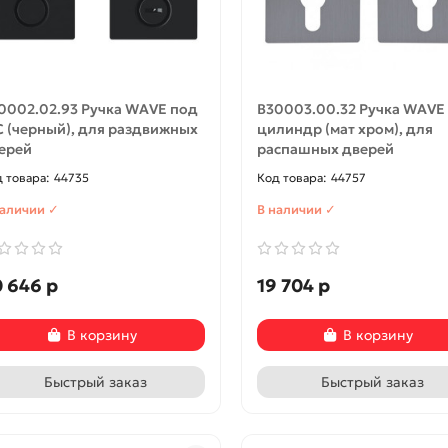
окнами
0002.02.93 Ручка WAVE под
B30003.00.32 Ручка WAVE
 (черный), для раздвижных
цилиндр (мат хром), для
-15%
ерей
распашных дверей
44735
44757
наличии ✓
В наличии ✓
 646 р
19 704 р
В корзину
В корзину
Быстрый заказ
Быстрый заказ
цвет: Л-04 (Белый)
Door Out 101, цвет: Антик М
Антик Медь