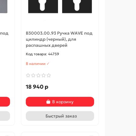
стильног
 под
B30003.00.93 Ручка WAVE под
цилиндр (черный), для
-5%
-5%
распашных дверей
44759
В наличии ✓
18 940 р
В корзину
Быстрый заказ
едь/
Optim X-1, цвет: Антик
Optim X-1