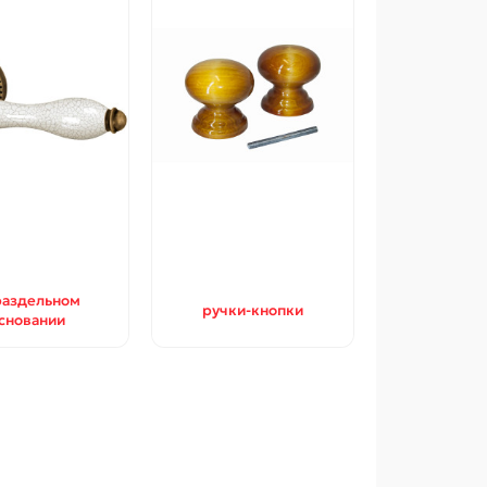
раздельном
ручки-кнопки
сновании