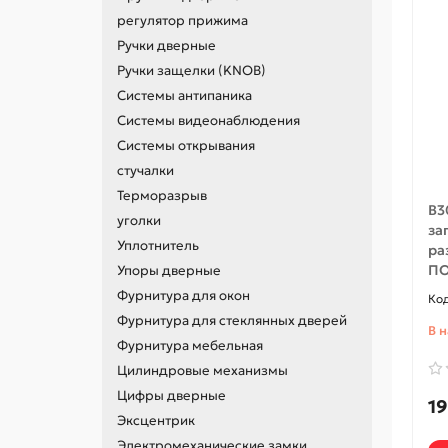
регулятор прижима
Ручки дверные
Ручки защелки (KNOB)
Системы антипаника
Системы видеонаблюдения
Системы открывания
стучалки
Терморазрыв
B3
уголки
за
Уплотнитель
ра
ПО
Упоры дверные
Фурнитура для окон
Фурнитура для стеклянных дверей
В 
Фурнитура мебельная
Цилиндровые механизмы
Цифры дверные
19
Эксцентрик
Электромеханические замки