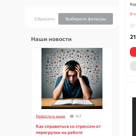
В 
Сбросить
Выберите фильтры
21
Наши новости
Новости и ации
147
Новос
Как справиться со стрессом от
Как и
перегрузки на работе
орга