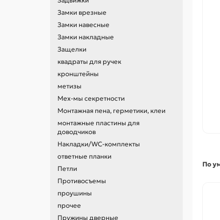
Задвижки
Замки врезные
Замки навесные
Замки накладные
Защелки
квадраты для ручек
кронштейны
метизы
Мех-мы секретности
Монтажная пена, герметики, клеи
монтажные пластины для
доводчиков
Накладки/WC-комплекты
ответные планки
По у
Петли
Противосъемы
проушины
прочее
Пружины дверные