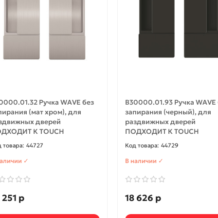
0000.01.32 Ручка WAVE без
B30000.01.93 Ручка WAVE 
пирания (мат хром), для
запирания (черный), для
здвижных дверей
раздвижных дверей
ДХОДИТ К TOUCH
ПОДХОДИТ К TOUCH
44727
44729
наличии ✓
В наличии ✓
 251 р
18 626 р