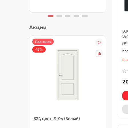
Акции
B3
WC
Под заказ
-15%
дв
-15%
В 
20
32Г, цвет: Л-04 (Белый)
32С, 