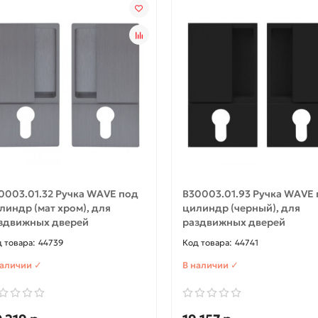
092-0872
033-0294
ичии ✓
В наличии ✓
4 565 р
18 080 р
р
21 270 р
В корзину
В корзину
Быстрый заказ
Быстрый заказ
0003.01.32 Ручка WAVE под
B30003.01.93 Ручка WAVE
линдр (мат хром), для
цилиндр (черный), для
здвижных дверей
раздвижных дверей
44739
44741
наличии ✓
В наличии ✓