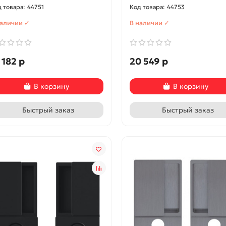
44751
44753
наличии ✓
В наличии ✓
 182 р
20 549 р
В корзину
В корзину
Быстрый заказ
Быстрый заказ
ти и ации
126
Новости и ации
104
збежать беспорядка при
Советы по уходу за
низации пространства
деревянными и пластиков