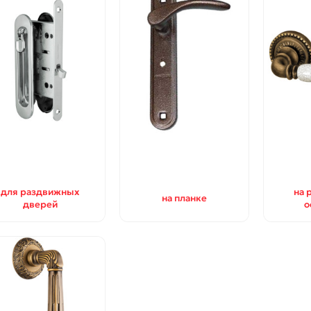
для раздвижных
на 
на планке
дверей
о