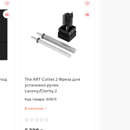
033-2748
В наличии ✓
В наличии
9 662 р
10 170 р
10 170 р
В корзину
Быстрый заказ
 под
The ART Cutter.2 Фреза для
установки ручек
Lacony/Clarity.2
60615
В наличии ✓