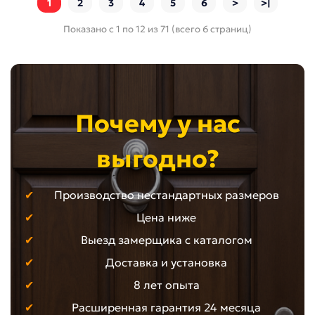
1
2
3
4
5
6
>
>|
Показано с 1 по 12 из 71 (всего 6 страниц)
Почему у нас
выгодно?
Производство нестандартных размеров
Цена ниже
Выезд замерщика с каталогом
Доставка и установка
8 лет опыта
Расширенная гарантия 24 месяца