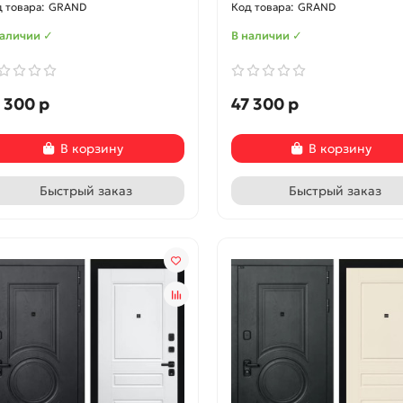
GRAND
GRAND
наличии ✓
В наличии ✓
 300 р
47 300 р
В корзину
В корзину
Быстрый заказ
Быстрый заказ
ти и ации
126
Новости и ации
108
збежать беспорядка при
Советы по уходу за
низации пространства
деревянными и пластиков
окнами