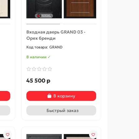
-5%
-5%
Входная дверь GRAND 03 -
Орех бренди
GRAND
В наличии ✓
45 500 р
В корзину
едь/
Optim X-1, цвет: Антик
Optim X-1
Быстрый заказ
033-2748
В наличии ✓
В наличии