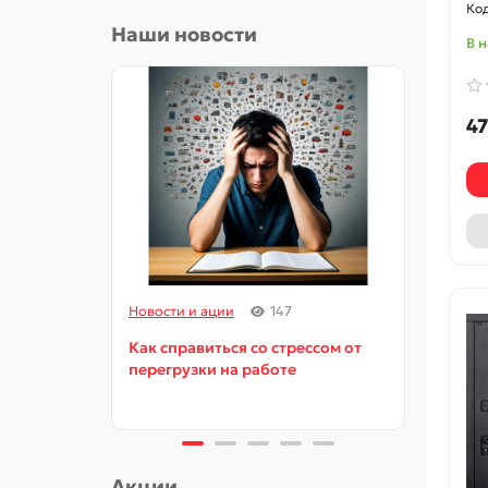
Наши новости
В 
47
Новости и ации
147
Новос
Как справиться со стрессом от
Как и
перегрузки на работе
орга
Акции