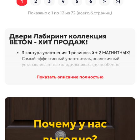
1
2
3
4
5
6
>
>|
Показано с 1 по 12 из 72 (всего 6 страниц)
Двери Лабиринт коллекция
BETON - ХИТ ПРОДАЖ!
3 контура уплотнения: 1 резиновый + 2 МАГНИТНЫХ!
Самый эффективный уплотнитель, аналогичный
устанавливают на холодильниках, где особенно
важна максимальная герметичность.
Снаружи современный рисунок в пленке Бетон
Показать описание полностью
Взломостойкие замки KALE и BORDER 4-го
максимального класса безопасности
Максимальная звукоизоляция, снаружи MDF панель
10 мм, утеплитель базальтовая плита
Увеличенная толщина полотна 115 мм!
Почему у нас
выгодно?