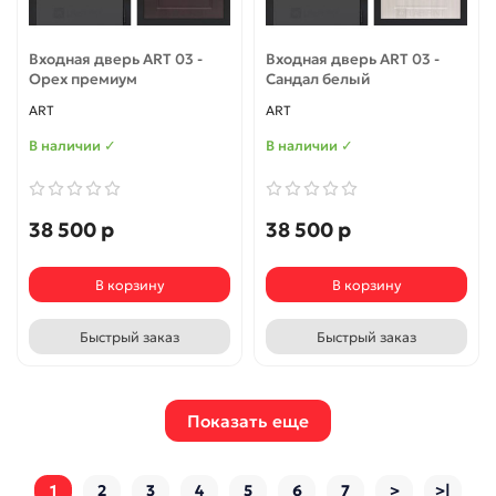
Входная дверь ART 03 -
Входная дверь ART 03 -
Орех премиум
Сандал белый
ART
ART
В наличии ✓
В наличии ✓
38 500 р
38 500 р
В корзину
В корзину
Быстрый заказ
Быстрый заказ
Показать еще
1
2
3
4
5
6
7
>
>|