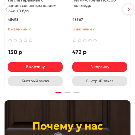
Петля гаражная с
Петля-стрела ПС-500
запрессованным шаром
пол.медь
24х110 б/п
48495
48567
В наличии ✓
В наличии ✓
150 р
472 р
В корзину
В корзину
Быстрый заказ
Быстрый заказ
Почему у нас