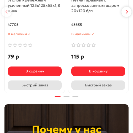
Уголок крепежный
Петля гаражная с
усиленный 125х125х65х1,8
запрессованным шаром
цинк
20х120 б/п
47705
48635
В наличии ✓
В наличии ✓
79 р
115 р
В корзину
В корзину
Быстрый заказ
Быстрый заказ
Почему у нас