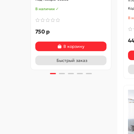
В наличии ✓
В нал
В 
750 р
840 
44
В корзину
Быстрый заказ