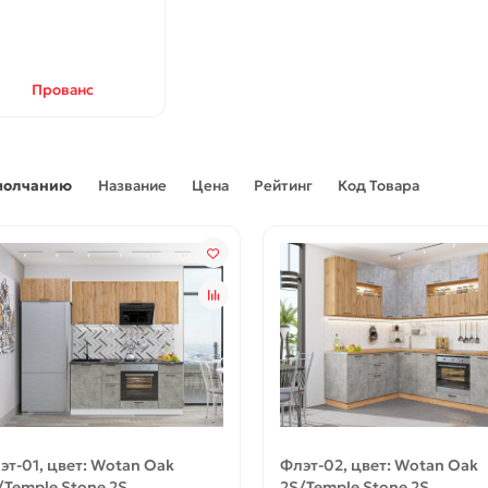
В корзину
В корзину
Быстрый заказ
Быстрый заказ
Прованс
молчанию
Название
Цена
Рейтинг
Код Товара
 эмалит светло-серый
Наличник эмалит светло-с
эт-01, цвет: Wotan Oak
Флэт-02, цвет: Wotan Oak
56261
56260
/Temple Stone 2S
2S/Temple Stone 2S