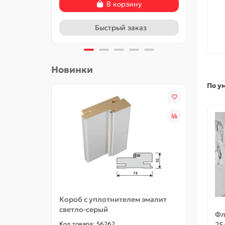
В корзину
Быстрый заказ
Новинки
По у
Короб с уплотнителем эмалит
Добор
светло-серый
Фл
56262
2S