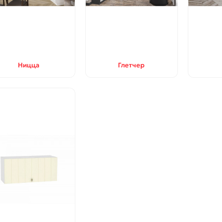
Ницца
Глетчер
цвет: Л-04 (Белый)
Door Out 101, цвет: Антик М
Антик Медь
092-0872
033-0294
ичии ✓
В наличии ✓
4 565 р
18 080 р
р
21 270 р