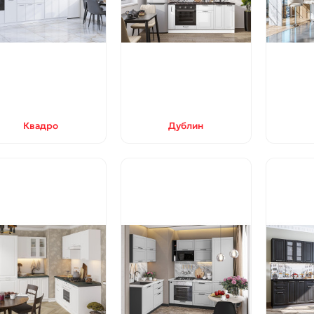
Квадро
Дублин
ти и ации
126
Новости и ации
104
збежать беспорядка при
Советы по уходу за
низации пространства
деревянными и пластиков
окнами
-15%