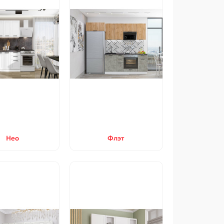
Нео
Флэт