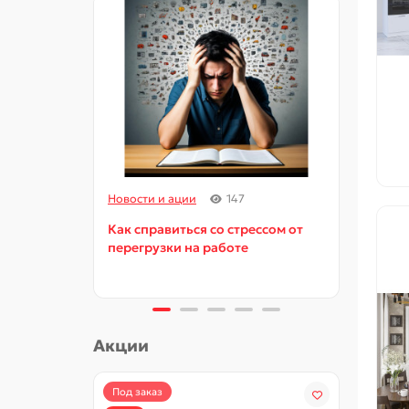
Новости и ации
147
Новос
Как справиться со стрессом от
Как и
перегрузки на работе
орга
Акции
Под заказ
-15%