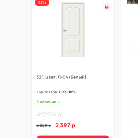
-15%
32Г, цвет: Л-04 (Белый)
32С, 
092-0858
В наличии ✓
В нал
2 397 р
2 820 р
5 370 