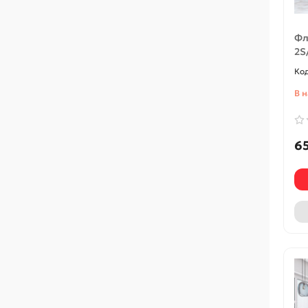
Фл
2S
В 
65