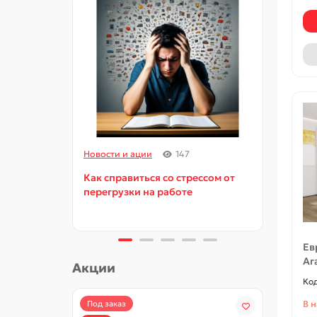
Новости и ации
147
Новос
Как справиться со стрессом от
Как и
перегрузки на работе
орга
Ев
Аг
Акции
В 
Под заказ
-15%