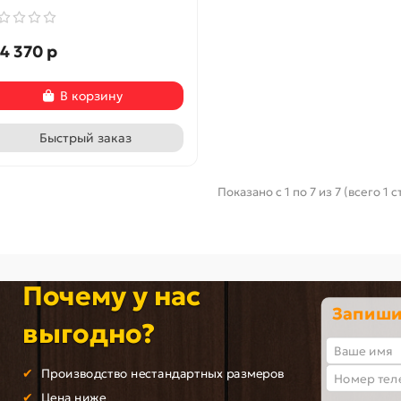
4 370 р
В корзину
Быстрый заказ
Показано с 1 по 7 из 7 (всего 1 
цвет: Л-04 (Белый)
Door Out 101, цвет: Антик М
Антик Медь
092-0872
033-0294
Почему у нас
ичии ✓
В наличии ✓
Запишит
выгодно?
4 565 р
18 080 р
р
21 270 р
Производство нестандартных размеров
Цена ниже