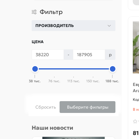
Фильтр
ПРОИЗВОДИТЕЛЬ
ЦЕНА
-
р
38 тыс.
76 тыс.
113 тыс.
150 тыс.
188 тыс.
Ев
Аг
Сбросить
Выберите фильтры
В 
Наши новости
81