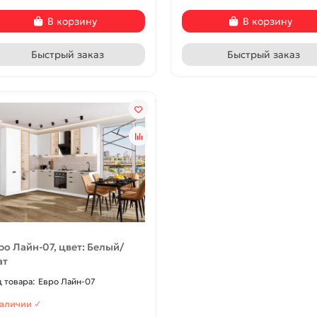
В корзину
В корзину
Быстрый заказ
Быстрый заказ
ти и ации
126
Новости и ации
104
збежать беспорядка при
Советы по уходу за
низации пространства
деревянными и пластиков
окнами
ро Лайн-07, цвет: Белый/
ат
Евро Лайн-07
наличии ✓
-15%