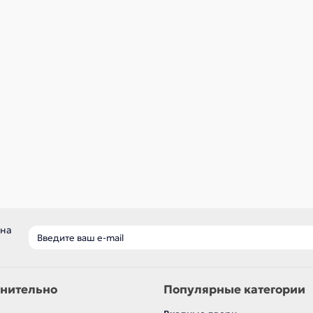
ичии ✓
В наличии ✓
р
560 р
В корзину
В корзину
Быстрый заказ
Быстрый заказ
 на
нительно
Популярные категории