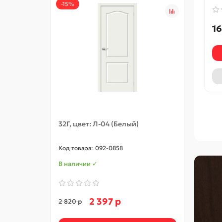
-15%
16
32Г, цвет: Л-04 (Белый)
32С, 
092-0858
В наличии ✓
В нал
2 397 р
2 820 р
5 370 