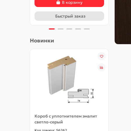
В корзину
Быстрый заказ
Новинки
Короб с уплотнителем эмалит
Добор
светло-серый
56262