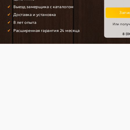
В корзину
В корзину
Выезд замерщика с каталогом
Запис
Доставка и установка
Быстрый заказ
Быстрый заказ
8 лет опыта
Или получ
Расширенная гарантия 24 месяца
8 (
 эмалит светло-серый
Наличник эмалит светло-с
56261
56260