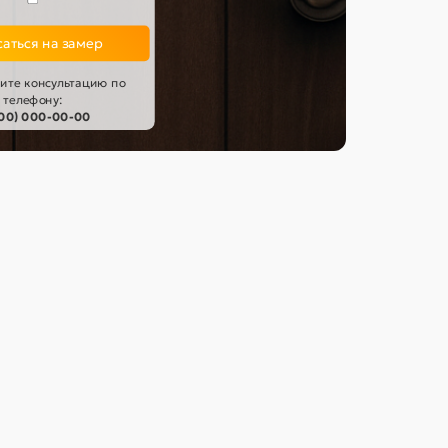
В корзину
аться на замер
Быстрый заказ
ите консультацию по
телефону:
000) 000-00-00
ерый
Наличник кварцит
Добор кл
56256