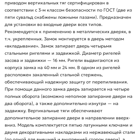
приводом вертикальных тяг сертифицирован в
соответствии с 3-м классом безопасности по ГОСТ (две из
пяти сувальд снабжены ложными пазами). Предназначен
для установки во входные двери всех типов.
Рекомендуется к применению в металлических дверях, в
т.ч. укрепленных. Замок монтируется в дверь методом
«вкладывание». Замок запирает дверь четырьмя
стальными ригелями и задвижкой. Диаметр ригелей
засова и задвижки — 16 мм. Ригели выдвигаются из
корпуса замка на 40 мм и 24 мм. В одном из ригелей
расположен закаленный стальной стержень,
обеспечивающий надежную защиту от перепиливания.
При помощи данного замка дверь запирается на четыре
полных оборота (возможно неполное запирание двери на
два оборота), а также дополнительно изнутри — на
задвижку. Вертикальные тяги обеспечивают
дополнительное запирание двери в направлении вверх-
вниз. Модель комплектуется пятью латунными ключами и
двумя декоративными накладками из нержавеющей стали
(по одной для внешней и внутренней сторон двери), а