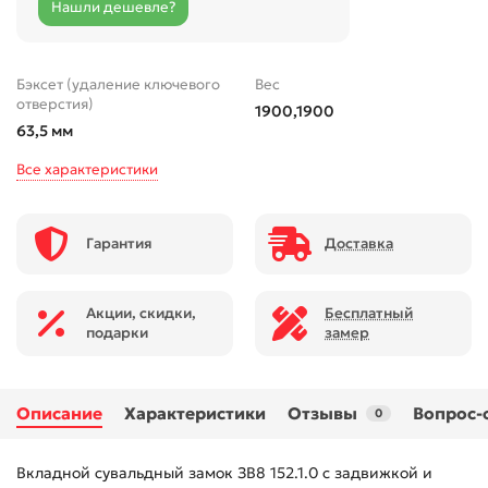
Нашли дешевле?
Бэксет (удаление ключевого
Вес
отверстия)
1900,1900
63,5 мм
Все характеристики
Гарантия
Доставка
Акции, скидки,
Бесплатный
подарки
замер
Описание
Характеристики
Отзывы
Вопрос-
0
Вкладной сувальдный замок ЗВ8 152.1.0 с задвижкой и