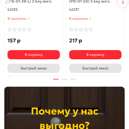
(PD-01-38-L) 3 key англ.
(PD-01-50) 3 key англ.
42235
42237
В наличии ✓
В наличии ✓
157 р
217 р
В корзину
В корзину
Быстрый заказ
Быстрый заказ
Почему у нас
выгодно?