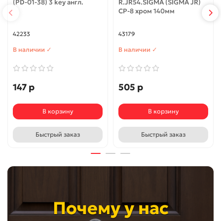
(PD-01-38) 3 key англ.
R.JR54.SIGMA (SIGMA JR)
CP-8 хром 140мм
42233
43179
В наличии ✓
В наличии ✓
147 р
505 р
В корзину
В корзину
Быстрый заказ
Быстрый заказ
Почему у нас