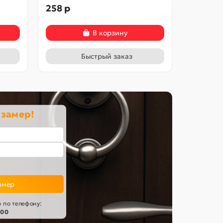
258 р
258 р
В корзину
Быстрый заказ
 замер!
амер
 по телефону:
-00