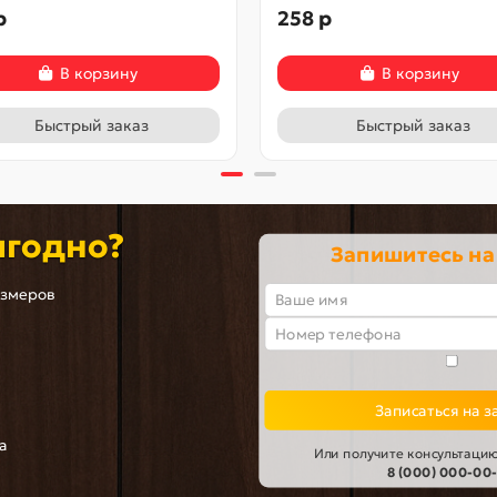
р
258 р
В корзину
В корзину
Быстрый заказ
Быстрый заказ
ыгодно?
Запишитесь на
азмеров
Записаться на з
а
Или получите консультацию
8 (000) 000-00