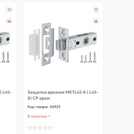
 L45-
Защелка врезная METL45-8 ( L45-
Защелка 
8) CP хром
8) GP зо
36923
В наличии ✓
В наличии