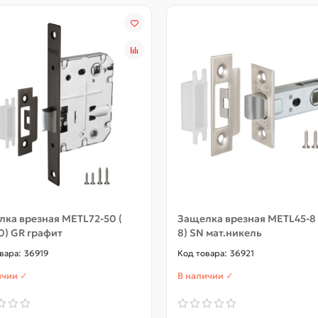
ка врезная METL72-50 (
Защелка врезная METL45-8 (
0) GR графит
8) SN мат.никель
36919
36921
ичии ✓
В наличии ✓