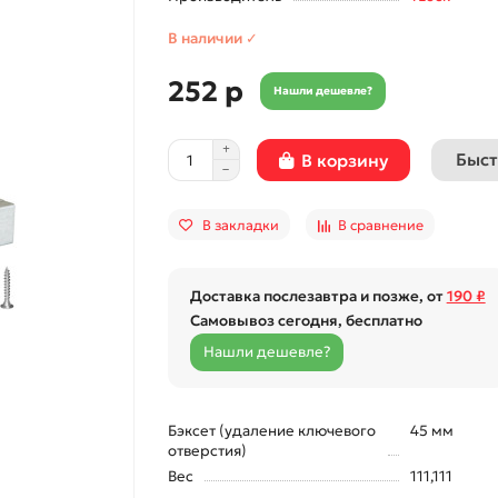
В наличии ✓
252 р
Нашли дешевле?
Быст
В корзину
В закладки
В сравнение
Доставка послезавтра и позже, от
190 ₽
Самовывоз сегодня, бесплатно
Нашли дешевле?
Бэксет (удаление ключевого
45 мм
отверстия)
Вес
111,111