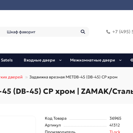
+7 (495) 
 Satels
Входные двери
Межкомнатные двери
Ф
гких дверей
Задвижка врезная METDB-45 (DB-45) CP хром
5 (DB-45) CP хром | ZAMAK/Сталь
Код Товара
36965
Артикул
41312
Производитель
TLock