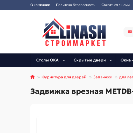
О компании
Политика безопасности
Связаться с нами
Столы ОКА
Скрытые двери
Окна -
Фурнитура для дверей
Задвижки
для ле
Задвижка врезная METDB-4