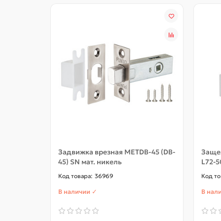
Задвижка врезная METDB-45 (DB-
Защел
45) SN мат. никель
L72-5
36969
В наличии ✓
В нал