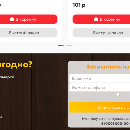
р
101 р
В корзину
В корзину
Быстрый заказ
Быстрый заказ
ыгодно?
Запишитесь на
азмеров
Записаться на з
а
Или получите консультацию
8 (000) 000-00