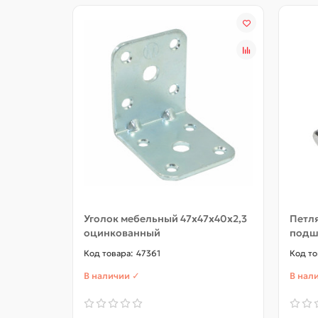
Уголок мебельный 47х47х40х2,3
Петля
оцинкованный
подш
47361
В наличии ✓
В нал