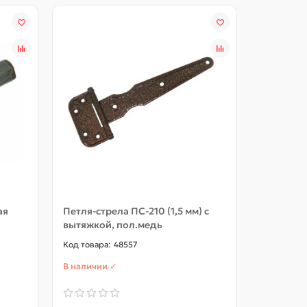
ая
Петля-стрела ПС-210 (1,5 мм) с
Петля га
вытяжкой, пол.медь
подшипн
48557
В наличии ✓
В наличии