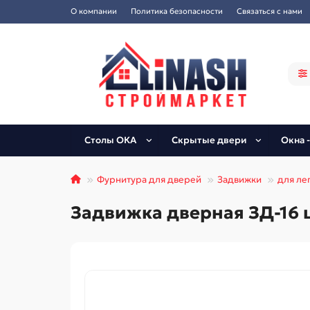
О компании
Политика безопасности
Связаться с нами
Столы ОКА
Скрытые двери
Окна -
Фурнитура для дверей
Задвижки
для ле
Задвижка дверная ЗД-16 ц