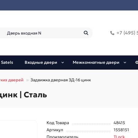
+7 (495) 
 Satels
Входные двери
Межкомнатные двери
Ф
гких дверей
Задвижка дверная ЗД-16 цинк
инк | Сталь
Код Товара
48415
Артикул
1558151
Производитель
TLock