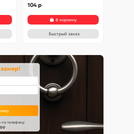
104 р
241 р
В корзину
Быстрый заказ
 замер!
амер
 по телефону:
-00