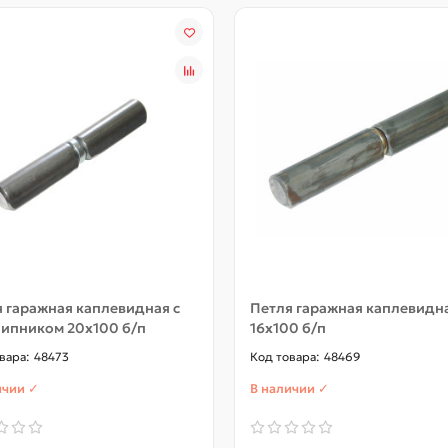
 гаражная каплевидная с
Петля гаражная каплевидн
ипником 20x100 б/п
16x100 б/п
48473
48469
ичии ✓
В наличии ✓