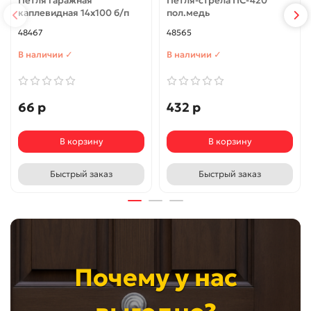
Петля гаражная
Петля-стрела ПС-420
каплевидная 14x100 б/п
пол.медь
48467
48565
В наличии ✓
В наличии ✓
66 р
432 р
В корзину
В корзину
Быстрый заказ
Быстрый заказ
Почему у нас