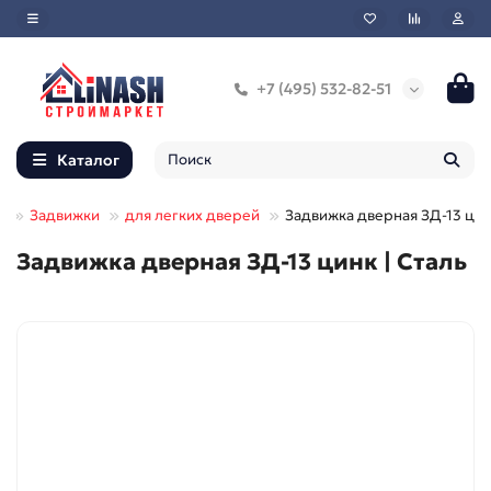
+7 (495) 532-82-51
Каталог
й
Задвижки
для легких дверей
Задвижка дверная ЗД-13 ци
Задвижка дверная ЗД-13 цинк | Сталь