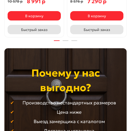
8 991 р
7 290 р
10 578 р
8 576 р
В корзину
В корзину
Быстрый заказ
Быстрый заказ
Почему у нас
выгодно?
Производство нестандартных размеров
Цена ниже
Выезд замерщика с каталогом
Доставка и установка