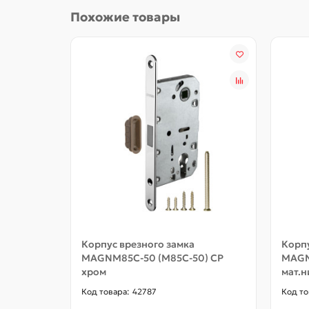
Похожие товары
Корпус врезного замка
Корпу
MAGNM85C-50 (M85C-50) CP
MAGN
хром
мат.н
42787