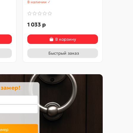
В наличии ✓
В наличии
1 033 р
621 р
В корзину
Быстрый заказ
 замер!
амер