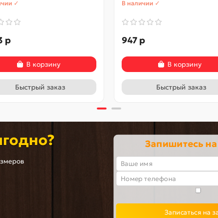
ичии ✓
В наличии ✓
3 р
947 р
В корзину
В корзину
Быстрый заказ
Быстрый заказ
ыгодно?
Запишитесь на
азмеров
Записаться на з