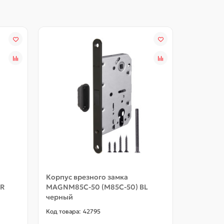
Корпус врезного замка
Цилиндр
GR
MAGNM85C-50 (M85C-50) BL
ZA/70) 2
черный
CP хром 
42795