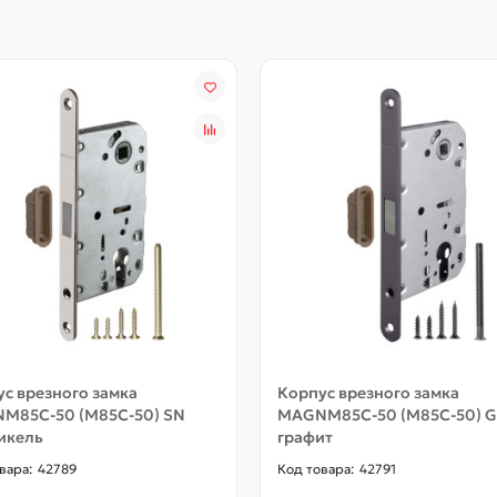
с врезного замка
Корпус врезного замка
M85C-50 (M85C-50) SN
MAGNM85C-50 (M85C-50) 
икель
графит
42789
42791