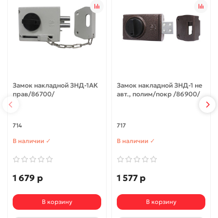
Замок накладной ЗНД-1АК
Замок накладной ЗНД-1 не
прав/86700/
авт., полим/покр /86900/
714
717
В наличии ✓
В наличии ✓
1 679 р
1 577 р
В корзину
В корзину