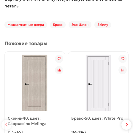
петель.
Межкомнатные двери
Браво
Эко Шпон
Skinny
Похожие товары
Скинни-10, цвет:
Браво-50, цвет: White Pro
Cappuccino Melinga
153-7463
146-1943