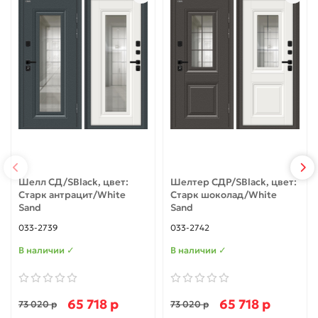
Шелл СД/SBlack, цвет:
Шелтер СДР/SBlack, цвет:
Старк антрацит/White
Старк шоколад/White
Sand
Sand
033-2739
033-2742
В наличии ✓
В наличии ✓
65 718 р
65 718 р
73 020 р
73 020 р