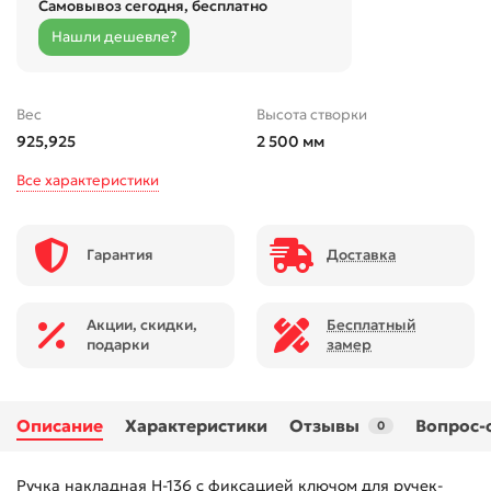
Самовывоз сегодня, бесплатно
Нашли дешевле?
Вес
Высота створки
925,925
2 500 мм
Все характеристики
Гарантия
Доставка
Акции, скидки,
Бесплатный
подарки
замер
Описание
Характеристики
Отзывы
Вопрос-
0
Ручка накладная H-136 с фиксацией ключом для ручек-