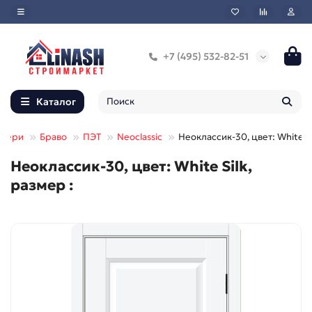
+7 (495) 532-82-51
Каталог
двери
Браво
ПЭТ
Neoclassic
Неоклассик-30, цвет: White Si
Неоклассик-30, цвет: White Silk,
размер :