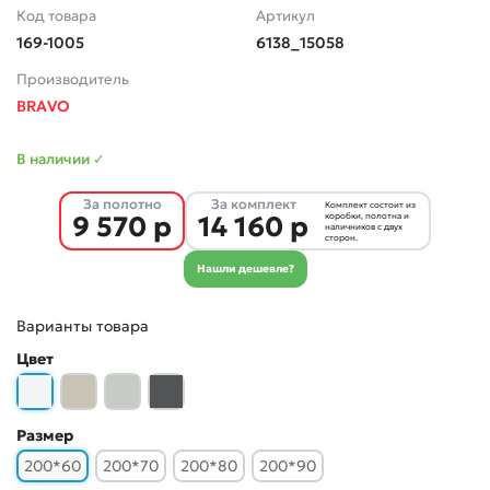
Код товара
Артикул
169-1005
6138_15058
Производитель
BRAVO
В наличии ✓
За полотно
За комплект
Комплект состоит из
9 570 р
14 160 р
коробки, полотна и
наличников с двух
сторон.
Нашли дешевле?
Варианты товара
Цвет
Размер
200*60
200*70
200*80
200*90