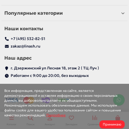
Популярные категории
Наши контакты
+7 (495) 532-82-51
zakaz@linash.ru
Наш адрес
г. Дзержинский ул Лесная 18, этаж 2 ( ТЦ Луч )
Работаем с 9:00 до 20:00, без выходных
Вся информация, представленная на сайте, является
демонстрационной и оставляя информацию о своих персональных
данных, вы добровольно делаете их общедоступными.
За полотно
За комплект
9 570 р
14 160 р
Рекомендуем использовать обезличенные данные. Мы используем
файлы cookie для вашего удобства пользования сайтом и повышения
качества рекомендаций.
Подробнее
Принимаю
Каталог
Поиск
Аккаунт
Закладки
Сравнение
Корзина