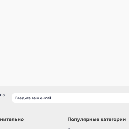
ичии ✓
В наличии ✓
р
560 р
В корзину
В корзину
Быстрый заказ
Быстрый заказ
 на
нительно
Популярные категории