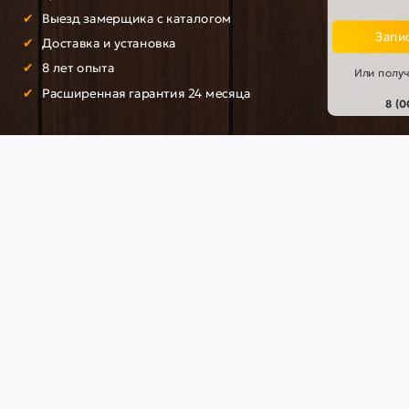
Выезд замерщика с каталогом
Запис
Доставка и установка
8 лет опыта
Или получ
Расширенная гарантия 24 месяца
8 (
цвет: Л-04 (Белый)
Door Out 101, цвет: Антик М
Антик Медь
092-0872
033-0294
ичии ✓
В наличии ✓
4 565 р
18 080 р
р
21 270 р