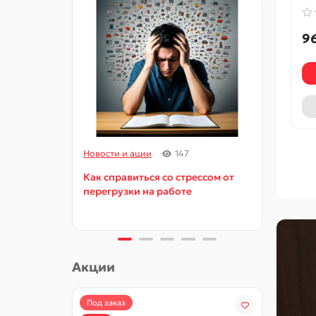
9
Новости и ации
147
Новос
Как справиться со стрессом от
Как и
перегрузки на работе
орга
Акции
Под заказ
-15%