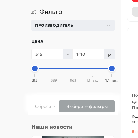
Фильтр
ПРОИЗВОДИТЕЛЬ
ЦЕНА
-
р
315
589
863
1,1 тыс.
1,4 тыс.
По
дл
Сбросить
Выберите фильтры
Пр
сте
Наши новости
В 