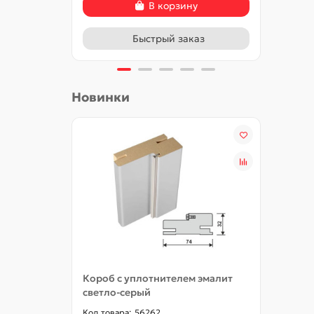
В корзину
Быстрый заказ
Новинки
Короб с уплотнителем эмалит
Добор
светло-серый
56262