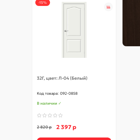
-15%
32Г, цвет: Л-04 (Белый)
32С, 
092-0858
В наличии ✓
В нал
2 397 р
2 820 р
5 370 