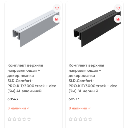
Комплект верхняя
Комплект верхняя
направляющая +
направляющая +
декор.планка
декор.планка
SLD.Comfort-
SLD.Comfort-
PRO.KIT/3000 track + dec
PRO.KIT/3000 track + dec
(3м) AL алюминий
(3м) BL черный
60543
60537
В наличии ✓
В наличии ✓