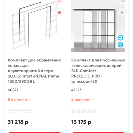
Комплект для обрамления
Комплект для профильных
пенала для
телескопических дверей
двухстворчатой двери
SLD.Comfort-
SLD.Comfort-PENAL frame
PRO.SET5.PROF
1800/2900 BL
telescope/80
60821
49573
В наличии ✓
В наличии ✓
31 218 р
13 175 р