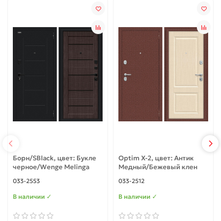
Борн/SBlack, цвет: Букле
Optim X-2, цвет: Антик
черное/Wenge Melinga
Медный/Бежевый клен
033-2553
033-2512
В наличии ✓
В наличии ✓